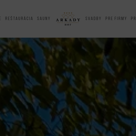
e
Reštaurácia
Sauny
Svadby
Pre firmy
P