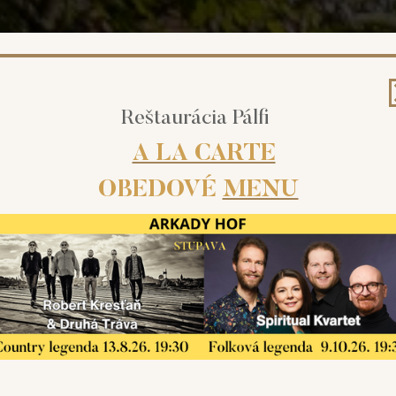
Reštaurácia Pálfi
A LA CARTE
OBEDOVÉ
MENU
 kde sa tradícia snúbi so z