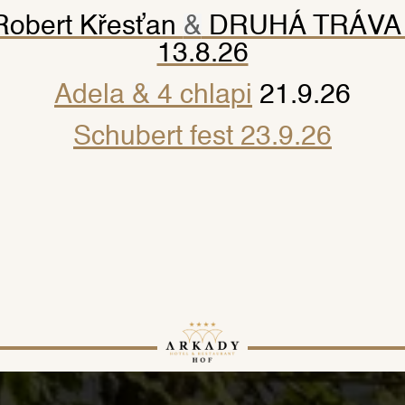
JTE SA 
Robert Křesťan
&
DRUHÁ TRÁVA 
13.8.26
Adela
&
4 chlapi
21.9.26
OM HIS
Schubert fest 23.9.26
UBYTOVANIE