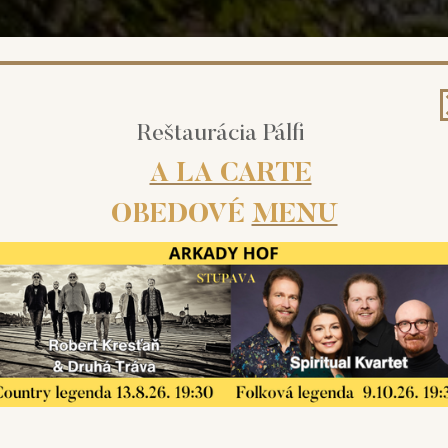
Reštaurácia Pálfi
A LA CARTE
OBEDOVÉ
MENU
 kde sa tradícia snúbi so z