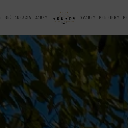
e
Reštaurácia
Sauny
Svadby
Pre firmy
P