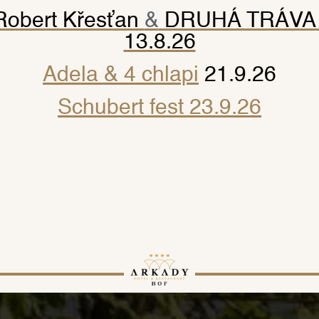
JTE SA 
Robert Křesťan
&
DRUHÁ TRÁVA 
13.8.26
Adela
&
4 chlapi
21.9.26
OM HIS
Schubert fest 23.9.26
UBYTOVANIE